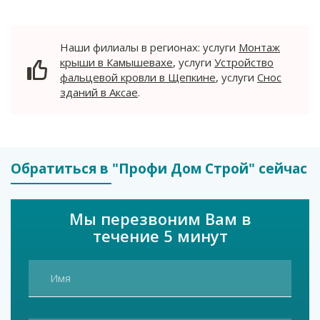
письменную гарантию 7 лет на несущие конструкции.
P.S. Первый платеж только после завоза материалов на
Наши филиалы в регионах: услуги
Монтаж
участок – защищаем ваши интересы.
крыши в Камышевахе
, услуги
Устройство
фальцевой кровли в Щепкине
, услуги
Снос
зданий в Аксае
.
Обратиться в "Профи Дом Строй" сейчас
Мы перезвоним Вам в
течение 5 минут