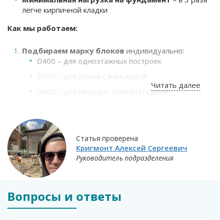
легче кирпичной кладки
Как мы работаем:
Подбираем марку блоков
индивидуально:
D400 – для одноэтажных построек
D500 – для домов с мансардой
Читать далее
D600 – для несущих стен коттеджей
Особое внимание уделяем узлам:
Армопояса под каждым перекрытием
Гибкие связи для облицовки
Статья проверена
Пластичные смеси для кладки
Кригмонт Алексей Сергеевич
Руководитель подразделения
Контролируем критически важные моменты:
Гидроизоляцию первого ряда
Защиту кладки от осадков
Вопросы и ответы
Правильное хранение материалов