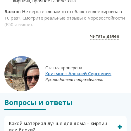
кирпича, прочнее газобетона.
Важно:
Не верьте словам «этот блок теплее кирпича в
10 раз». Смотрите реальные отзывы о морозостойкости
(F50 и выше).
Читать далее
2. Как мы кладем (ключевые моменты)
Первый ряд
— выводим идеально по уровню.
Ошибка в 5 мм на старте = трещина через год.
Статья проверена
Армирование
— не только каждые 4 ряда, но и над
Кригмонт Алексей Сергеевич
проемами (90% «мастеров» экономят на этом).
Руководитель подразделения
Раствор
— для блоков используем клей, а не
цемент (толщина шва 2-3 мм вместо 10 мм).
Вопросы и ответы
3. Что спрашивают клиенты
«Почему у соседа стена треснула?»
— Чаще
Какой материал лучше для дома – кирпич
всего: сэкономили на арматуре или положили блоки
или блоки?