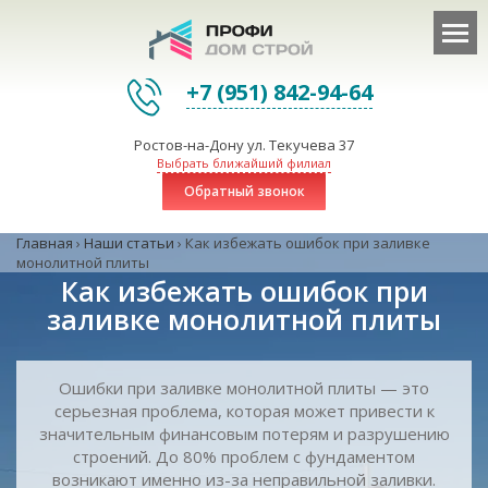
+7 (951) 842-94-64
Ростов-на-Дону ул. Текучева 37
Выбрать ближайший филиал
Обратный звонок
Главная
›
Наши статьи
›
Как избежать ошибок при заливке
монолитной плиты
Как избежать ошибок при
заливке монолитной плиты
Ошибки при заливке монолитной плиты — это
серьезная проблема, которая может привести к
значительным финансовым потерям и разрушению
строений. До 80% проблем с фундаментом
возникают именно из-за неправильной заливки.