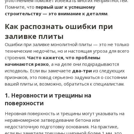
уплотнением поможет избежать многих неприятностей.
Помните, что
первый шаг к успешному
строительству — это внимание к деталям
.
Как распознать ошибки при
заливке плиты
Ошибки при заливке монолитной плиты — это не только
технические недочёты, но и настоящая угроза для всего
строения.
Часто кажется, что проблемы
начинаются резко
, а на деле они подкрадываются
исподволь. Если вы замечаете
два-три
из следующих
признаков, это повод серьезно задуматься о состоянии
вашей плиты и, возможно, обратиться к специалистам.
1. Неровности и трещины на
поверхности
Неровная поверхность и трещины могут указывать на
неравномерное затвердевание бетона или
недостаточную подготовку основания. На практике,
если вы заметили трещины шириной более 1 мм, это