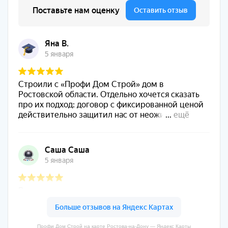
Профи Дом Строй на карте Ростова‑на‑Дону — Яндекс Карты