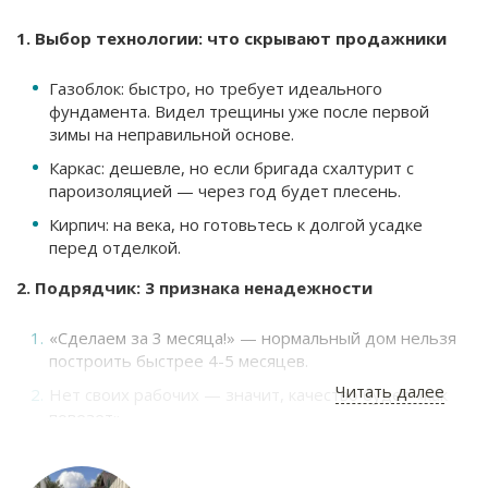
1. Выбор технологии: что скрывают продажники
Газоблок: быстро, но требует идеального
фундамента. Видел трещины уже после первой
зимы на неправильной основе.
Каркас: дешевле, но если бригада схалтурит с
пароизоляцией — через год будет плесень.
Кирпич: на века, но готовьтесь к долгой усадке
перед отделкой.
2. Подрядчик: 3 признака ненадежности
«Сделаем за 3 месяца!» — нормальный дом нельзя
построить быстрее 4-5 месяцев.
Читать далее
Нет своих рабочих — значит, качество будет «как
повезет».
Цена ниже рынка на 25% — обязательно сэкономят
на арматуре или утеплителе.