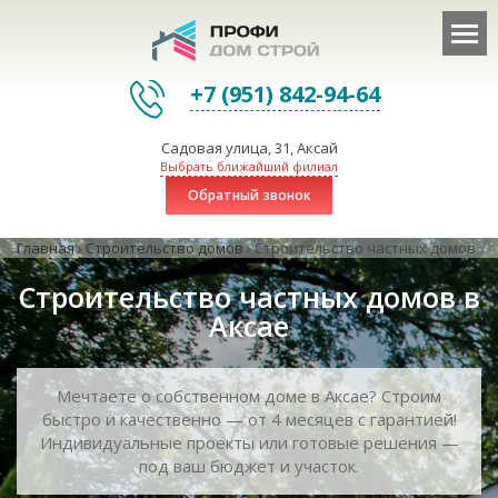
+7 (951) 842-94-64
Садовая улица, 31, Аксай
Выбрать ближайший филиал
Обратный звонок
Главная
›
Строительство домов
›
Строительство частных домов
Строительство частных домов в
Аксае
Мечтаете о собственном доме в Аксае? Строим
быстро и качественно — от 4 месяцев с гарантией!
Индивидуальные проекты или готовые решения —
под ваш бюджет и участок.